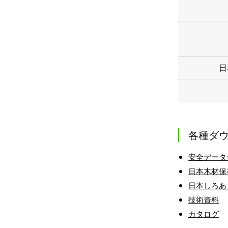
日
各種ダ
安全データ
日本木材保
日本しろあ
技術資料
カタログ