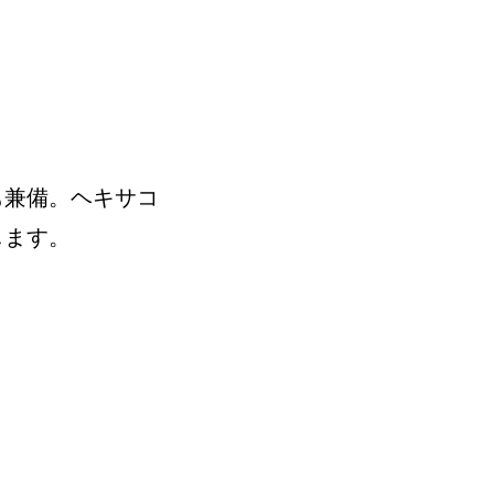
も兼備。ヘキサコ
します。