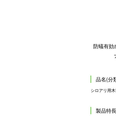
防蟻有効
品名(分
シロアリ用木
製品特