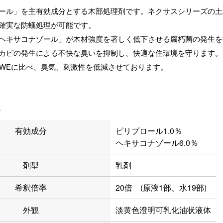
ール」を主有効成分とする木部処理剤です。ネクサスシリーズの土
確実な防蟻処理が可能です。
ヘキサコナゾール」が木材強度を著しく低下させる腐朽菌の発生を
カビの発生による不快な臭いを抑制し、快適な住環境を守ります。
0WEに比べ、臭気、刺激性を低減させております。
報
有効成分
ピリプロール1.0％
ヘキサコナゾール6.0％
剤型
乳剤
希釈倍率
20倍 (原液1部、水19部)
外観
淡黄色澄明可乳化油状液体