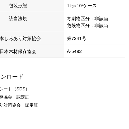
包装形態
1㎏×10/ケース
該当法規
毒劇物区分：非該当
危険物区分：非該当
本しろあり対策協会
第7341号
日本木材保存協会
A-5482
ウンロード
シート（SDS）
存協会 認定証
り対策協会 認定証