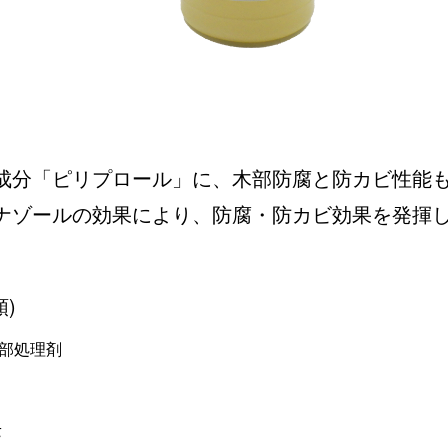
成分「ピリプロール」に、木部防腐と防カビ性能
ナゾールの効果により、防腐・防カビ効果を発揮
類)
部処理剤
長