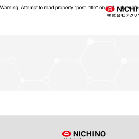
Warning
: Attempt to read property "post_title" on null in
/home/ag