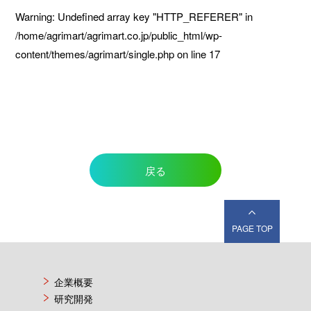
Warning
: Undefined array key "HTTP_REFERER" in
/home/agrimart/agrimart.co.jp/public_html/wp-
content/themes/agrimart/single.php
on line
17
戻る
PAGE TOP
企業概要
研究開発